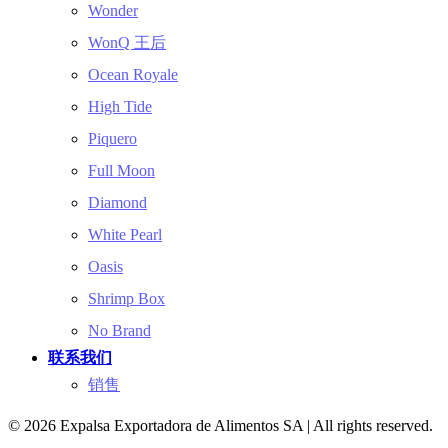
Wonder
WonQ 王后
Ocean Royale
High Tide
Piquero
Full Moon
Diamond
White Pearl
Oasis
Shrimp Box
No Brand
联系我们
销售
© 2026 Expalsa Exportadora de Alimentos SA | All rights reserved.