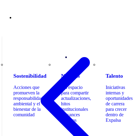
Contacto
Sostenibilidad
Noticias
Talento
Acciones que
Un espacio
Iniciativas
promueven la
para compartir
internas y
responsabilidad
actualizaciones,
oportunidades
ambiental y el
hitos
de carrera
bienestar de la
institucionales
para crecer
comunidad
y avances
dentro de
técnicos
Expalsa