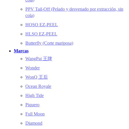
PPV Tail-Off (Pelado y desvenado por extracción, sin
cola)
HOSO EZ-PEEL
HLSO EZ-PEEL
Butterfly (Corte mariposa)
Marcas
WangPai 王牌
Wonder
WonQ 王后
Ocean Royale
High Tide
Piquero
Full Moon
Diamond