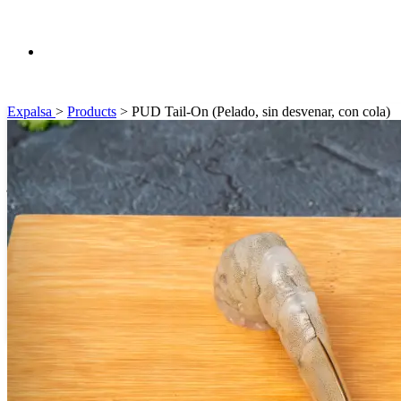
Expalsa
>
Products
>
PUD Tail-On (Pelado, sin desvenar, con cola)
Sostenibilidad
Acciones que promueven la responsabilidad ambiental y el
bienestar de la comunidad