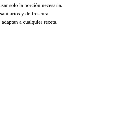
sar solo la porción necesaria.
sanitarios y de frescura.
 adaptan a cualquier receta.
Solicitar cotización
Selecciona los productos
Origen
Ecuador
Tipo
Camarón Vannamei
Formatos
VALOR AGREGADO