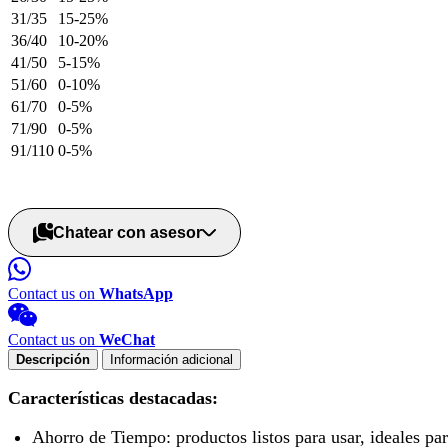
31/35
15-25%
36/40
10-20%
41/50
5-15%
51/60
0-10%
61/70
0-5%
71/90
0-5%
91/110
0-5%
Solicitar cotización ahora
Chatear con asesor
Contact us on
WhatsApp
Contact us on
WeChat
Descripción
Información adicional
Características destacadas:
Ahorro de Tiempo: productos listos para usar, ideales par