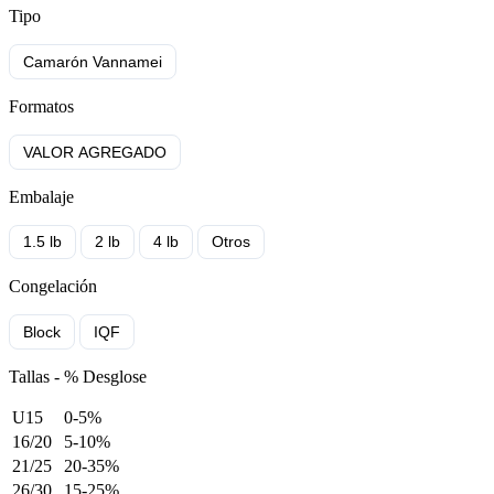
Tipo
Camarón Vannamei
Formatos
VALOR AGREGADO
Embalaje
1.5 lb
2 lb
4 lb
Otros
Congelación
Block
IQF
Tallas - % Desglose
U15
0-5%
16/20
5-10%
21/25
20-35%
26/30
15-25%