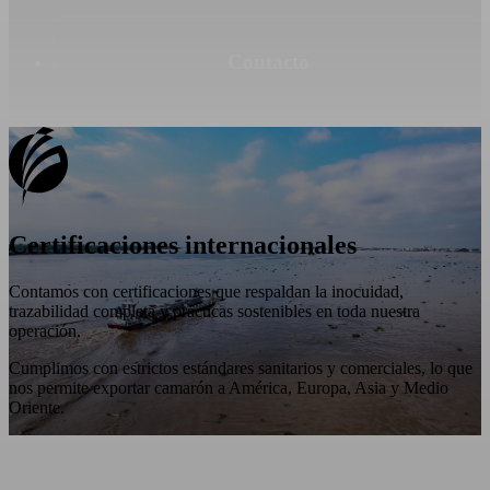
Contacto
Certificaciones
internacionales
Contamos con certificaciones que respaldan la inocuidad,
trazabilidad completa y prácticas sostenibles en toda nuestra
operación.
Cumplimos con estrictos estándares sanitarios y comerciales, lo que
nos permite exportar camarón a América, Europa, Asia y Medio
Oriente.