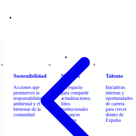
Contacto
Sostenibilidad
Noticias
Talento
Acciones que
Un espacio
Iniciativas
promueven la
para compartir
internas y
responsabilidad
actualizaciones,
oportunidades
ambiental y el
hitos
de carrera
bienestar de la
institucionales
para crecer
comunidad
y avances
dentro de
técnicos
Expalsa