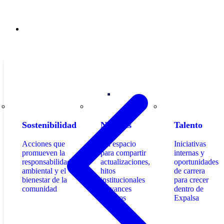
Contacto
Sostenibilidad
Noticias
Talento
Acciones que
Un espacio
Iniciativas
promueven la
para compartir
internas y
responsabilidad
actualizaciones,
oportunidades
ambiental y el
hitos
de carrera
bienestar de la
institucionales
para crecer
comunidad
y avances
dentro de
técnicos
Expalsa